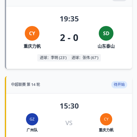
19:35
CY
SD
2 - 0
重庆力帆
山东泰山
进球：李明 (23')
进球：张伟 (67')
中超联赛 第 14 轮
待开始
15:30
GZ
CY
VS
广州队
重庆力帆