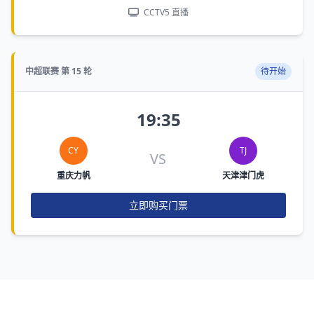
CCTV5 直播
中超联赛 第 15 轮
待开始
19:35
CY
TJ
VS
重庆力帆
天津津门虎
立即购买门票