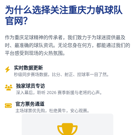
为什么选择关注重庆力帆球队
官网？
作为重庆足球精神的传承者，我们致力于为球迷提供最及
时、最准确的球队资讯。无论您身在何方，都能通过我们的
平台感受到现场的火热氛围。
实时数据更新
秒级同步赛场数据，比分、射正、控球率一目了然。
独家球员专访
深入幕后，聆听 2026 赛季新援与老将的心声。
官方票务通道
主场球票优先购，杜绝黄牛，安心观赛。