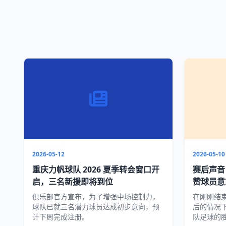
2026-05-12
2026-05-10
重庆力帆球队 2026 夏季转会窗口开
赛后声音
启，三名新援即将到位
赞球员意
俱乐部官方宣布，为了增强中场控制力，
在刚刚结
球队已就三名潜力球员达成初步意向，预
后的情况
计下周完成注册。
队足球的