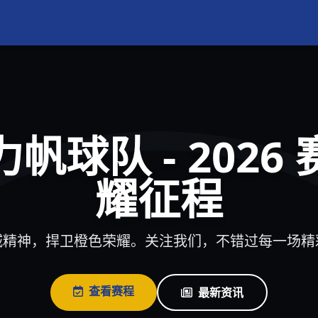
帆球队 - 2026
耀征程
城精神，捍卫橙色荣耀。关注我们，不错过每一场精
查看赛程
最新资讯