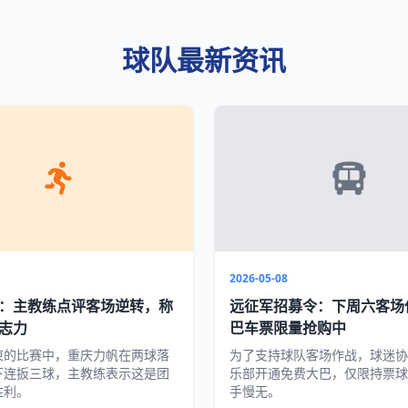
球队最新资讯
2026-05-08
：主教练点评客场逆转，称
远征军招募令：下周六客场
志力
巴车票限量抢购中
束的比赛中，重庆力帆在两球落
为了支持球队客场作战，球迷协
下连扳三球，主教练表示这是团
乐部开通免费大巴，仅限持票球
胜利。
手慢无。