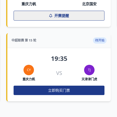
重庆力帆
北京国安
开赛提醒
中超联赛 第 15 轮
待开始
19:35
CY
TJ
VS
重庆力帆
天津津门虎
立即购买门票