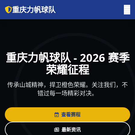
重庆力帆球队
重庆力帆球队 - 2026 赛季
荣耀征程
传承山城精神，捍卫橙色荣耀。关注我们，不
错过每一场精彩对决。
查看赛程
最新资讯