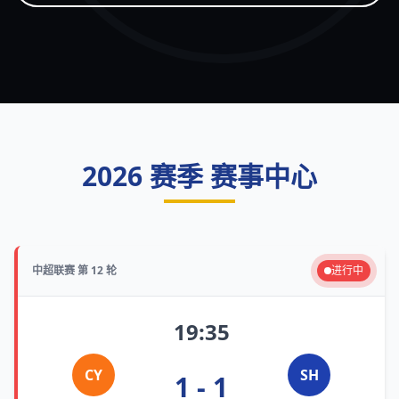
2026 赛季 赛事中心
中超联赛 第 12 轮
进行中
19:35
CY
SH
1 - 1