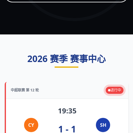
2026 赛季 赛事中心
中超联赛 第 12 轮
进行中
19:35
CY
SH
1 - 1