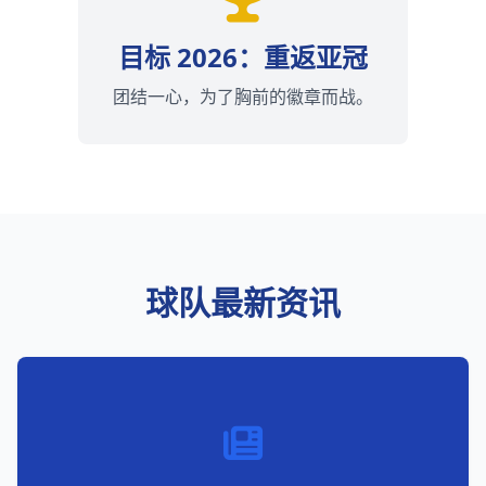
目标 2026：重返亚冠
团结一心，为了胸前的徽章而战。
球队最新资讯