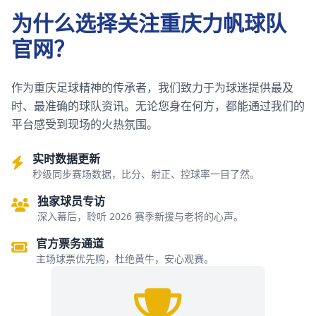
为什么选择关注重庆力帆球队
官网？
作为重庆足球精神的传承者，我们致力于为球迷提供最及
时、最准确的球队资讯。无论您身在何方，都能通过我们的
平台感受到现场的火热氛围。
实时数据更新
秒级同步赛场数据，比分、射正、控球率一目了然。
独家球员专访
深入幕后，聆听 2026 赛季新援与老将的心声。
官方票务通道
主场球票优先购，杜绝黄牛，安心观赛。