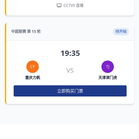
CCTV5 直播
中超联赛 第 15 轮
待开始
19:35
CY
TJ
VS
重庆力帆
天津津门虎
立即购买门票