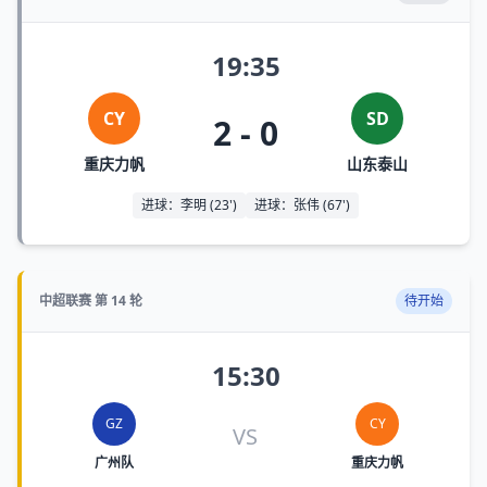
19:35
CY
SD
2 - 0
重庆力帆
山东泰山
进球：李明 (23')
进球：张伟 (67')
中超联赛 第 14 轮
待开始
15:30
GZ
CY
VS
广州队
重庆力帆