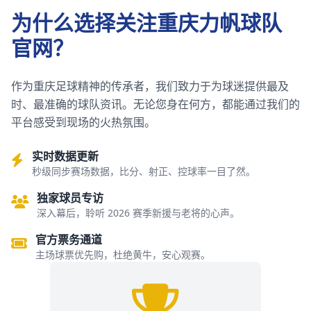
为什么选择关注重庆力帆球队
官网？
作为重庆足球精神的传承者，我们致力于为球迷提供最及
时、最准确的球队资讯。无论您身在何方，都能通过我们的
平台感受到现场的火热氛围。
实时数据更新
秒级同步赛场数据，比分、射正、控球率一目了然。
独家球员专访
深入幕后，聆听 2026 赛季新援与老将的心声。
官方票务通道
主场球票优先购，杜绝黄牛，安心观赛。