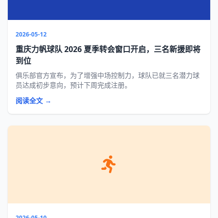
2026-05-12
重庆力帆球队 2026 夏季转会窗口开启，三名新援即将
到位
俱乐部官方宣布，为了增强中场控制力，球队已就三名潜力球
员达成初步意向，预计下周完成注册。
阅读全文 →
2026-05-10