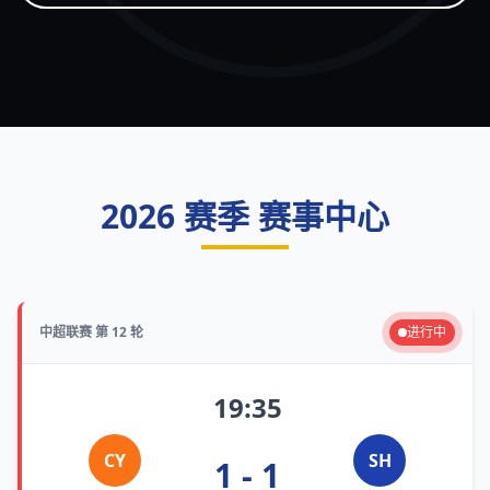
2026 赛季 赛事中心
中超联赛 第 12 轮
进行中
19:35
CY
SH
1 - 1