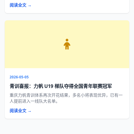
阅读全文 →
2026-05-05
青训喜报：力帆 U19 梯队夺得全国青年联赛冠军
重庆力帆青训体系再次开花结果，多名小将表现优异，已有一
人提前进入一线队大名单。
阅读全文 →