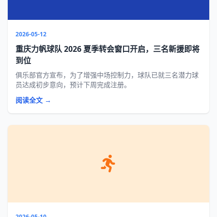
2026-05-12
重庆力帆球队 2026 夏季转会窗口开启，三名新援即将
到位
俱乐部官方宣布，为了增强中场控制力，球队已就三名潜力球
员达成初步意向，预计下周完成注册。
阅读全文 →
2026-05-10