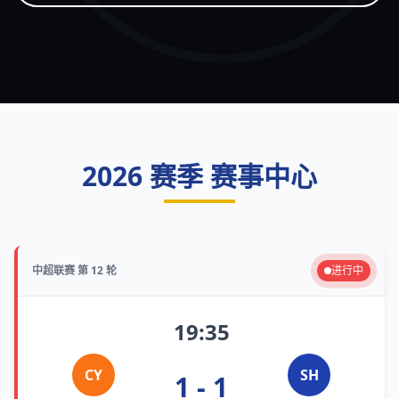
2026 赛季 赛事中心
中超联赛 第 12 轮
进行中
19:35
CY
SH
1 - 1