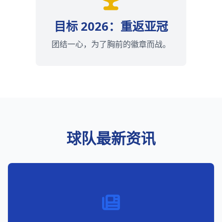
目标 2026：重返亚冠
团结一心，为了胸前的徽章而战。
球队最新资讯