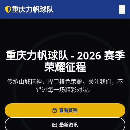
重庆力帆球队
重庆力帆球队 - 2026 赛季
荣耀征程
传承山城精神，捍卫橙色荣耀。关注我们，不
错过每一场精彩对决。
查看赛程
最新资讯