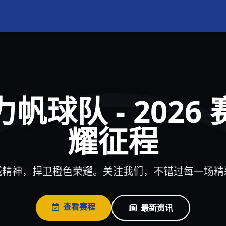
帆球队 - 2026
耀征程
城精神，捍卫橙色荣耀。关注我们，不错过每一场精
查看赛程
最新资讯