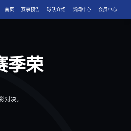
首页
赛事预告
球队介绍
新闻中心
会员中心
 赛季荣
彩对决。