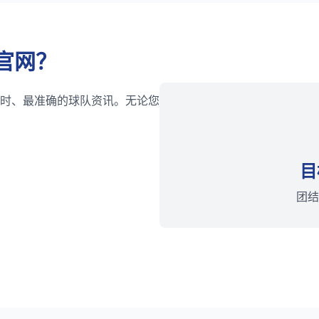
官网？
时、最准确的球队资讯。无论您
目
团结