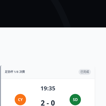
足协杯 1/8 决赛
已完成
19:35
CY
SD
2 - 0