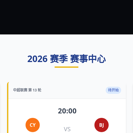
2026 赛季 赛事中心
中超联赛 第 13 轮
待开始
20:00
CY
BJ
VS