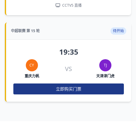
CCTV5 直播
中超联赛 第 15 轮
待开始
19:35
CY
TJ
VS
重庆力帆
天津津门虎
立即购买门票