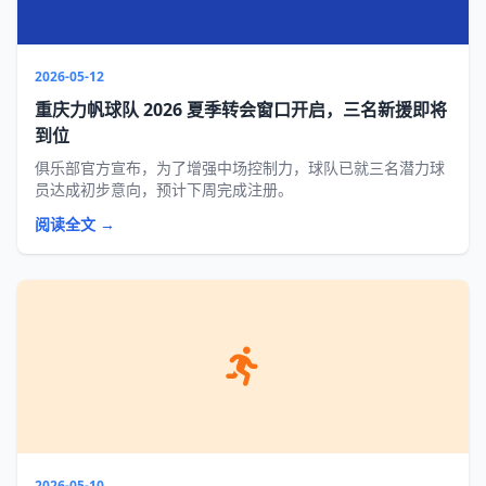
2026-05-12
重庆力帆球队 2026 夏季转会窗口开启，三名新援即将
到位
俱乐部官方宣布，为了增强中场控制力，球队已就三名潜力球
员达成初步意向，预计下周完成注册。
阅读全文 →
2026-05-10